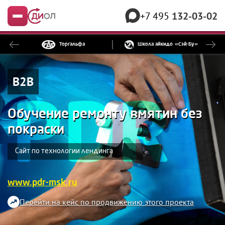
+7 495
132-03-02
Меню
Торгальфа
Школа айкидо
«Сэй-Бу»
B2B
Обучение ремонту вмятин без
покраски
Сайт по технологии лендинга
www.pdr-msk.ru
Перейти на кейс по продвижению этого проекта