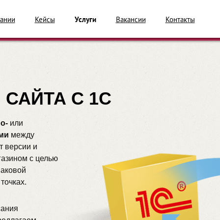
ании
Кейсы
Услуги
Вакансии
Контакты
 САЙТА С 1С
о-
или
ми
между
т версии и
газином с целью
наковой
точках.
сания