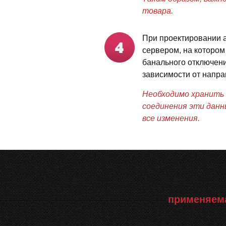
товара.
При проектировании 
сервером, на котором 
банального отключения
зависимости от напра
Необходимо хранить 
соединения эти данн
все изменения.
применяема