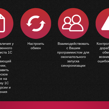
аличия у
Настроить
Взаимодействовать
Контро
венного
обмен
с Вашим
дора
иста 1С
программистом для
обм
и
окончательного
возни
вающей
запуска
ошибок
нии,
синхронизации
авить
еское
е на
ку 1С
рсии и
ения