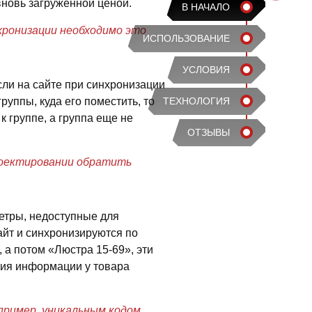
 вновь загруженной ценой.
В НАЧАЛО
хронизации необходимо это
ИСПОЛЬЗОВАНИЕ
УСЛОВИЯ
ли на сайте при синхронизации
руппы, куда его поместить, то
ТЕХНОЛОГИЯ
к группе, а группа еще не
ОТЗЫВЫ
роектировании обратить
етры, недоступные для
айт и синхронизируются по
 а потом «Люстра 15-69», эти
ения информации у товара
пример, уникальным кодом