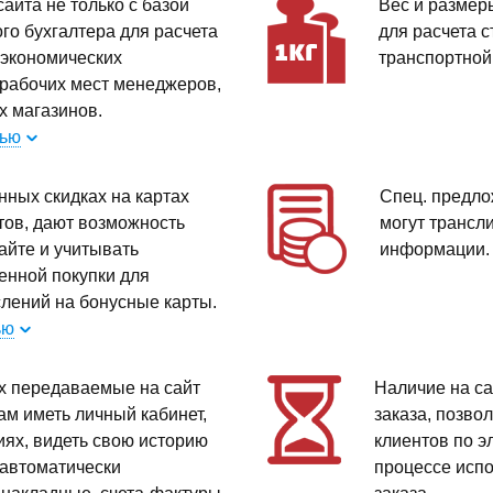
айта не только с базой
Вес и размер
го бухгалтера для расчета
для расчета 
 экономических
транспортной
 рабочих мест менеджеров,
х магазинов.
тью
нных скидках на картах
Спец. предло
тов, дают возможность
могут трансл
сайте и учитывать
информации
енной покупки для
лений на бонусные карты.
ью
х передаваемые на сайт
Наличие на са
ам иметь личный кабинет,
заказа, позв
иях, видеть свою историю
клиентов по э
 автоматически
процессе исп