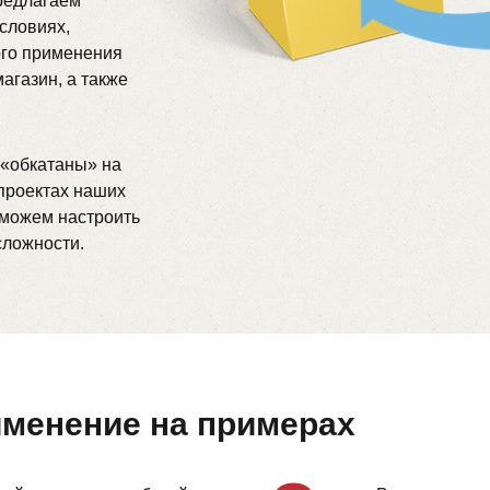
редлагаем
словиях,
ого применения
агазин, а также
 «обкатаны» на
проектах наших
сможем настроить
сложности.
менение на примерах