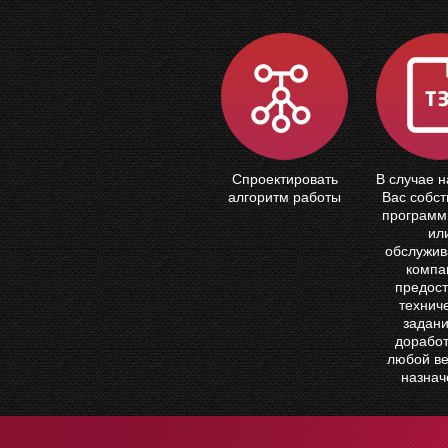
Спроектировать
В случае н
алгоритм работы
Вас собст
программ
ил
обслужи
компа
предост
технич
задани
доработ
любой ве
назнач