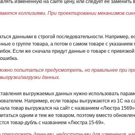
авлять измененную на сайте цену, или следует ее заменить
ваются коллизиями. При проектировании механизмов син
ься данными в строгой последовательности. Например, ес
ые о группе товара, а потом о самом товаре с указанием г
бок. Если же сначала придут данные о товаре с привязкой 
 ошибка.
 можно попытаться предусмотреть, но правильнее при п
выгрузки/загрузки данных.
ставления выгружаемых данных нужно использовать парам
ователем. Например, если товары выгружаются из 1С на с
чала товар выгружался на сайт с названием «Люстра 1569»,
считаться одним и тем же товаром, поэтому вместо обновл
стся товар-дубль с названием «Люстра 15-69».
о оперировать данными, недоступными для изменения, на