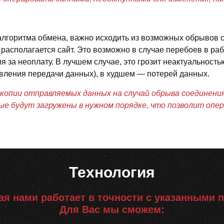
алгоритма обмена, важно исходить из возможных обрывов 
располагается сайт. Это возможно в случае перебоев в раб
 за неоплату. В лучшем случае, это грозит неактуальность
вления передачи данных), в худшем — потерей данных.
копии отправляемых данных на случай обрыва соединени
ые будут загружены в нужном порядке, что позволит оп
Технология
я нами работает в точности с указанными 
Для Вас мы сможем: