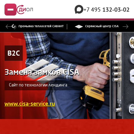
+7 495
132-03-02
Меню
Промывка теплосетей САВАНТ
Сервисный центр CISA
B2C
Замена замков CISA
Сайт по технологии лендинга
www.cisa-service.ru