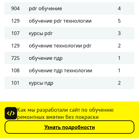
904
pdr обучение
4
129
обучение pdr технологии
5
107
курсы pdr
3
129
обучение технологии pdr
2
725
обучение пдр
1
108
обучение пдр технологии
1
101
курсы пдр
2
Как мы разработали сайт по обучению
ремонтных вмятин без покраски
Узнать подробности