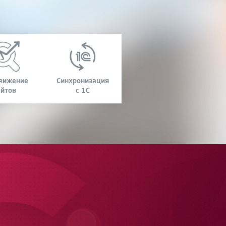
вижение
Синхронизация
айтов
с 1С