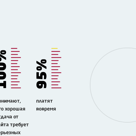
00%
95%
онимают,
платят
то хорошая
вовремя
тдача от
айта требует
ерьезных