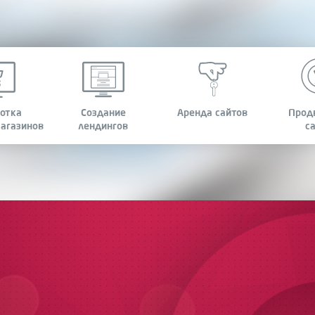
отка
Cоздание
Аренда
сайтов
Прод
агазинов
лендингов
с