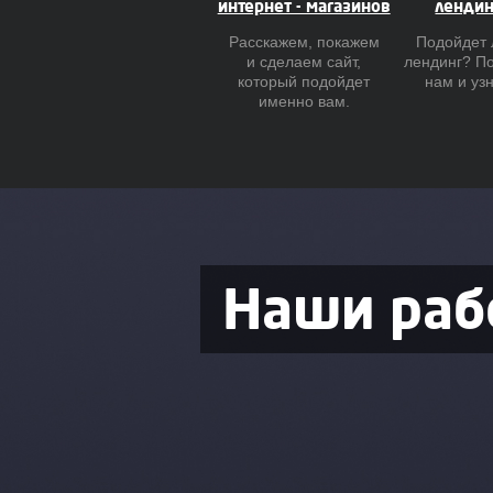
интернет - магазинов
лендин
Расскажем, покажем
Подойдет 
и сделаем сайт,
лендинг? П
который подойдет
нам и уз
именно вам.
Наши раб