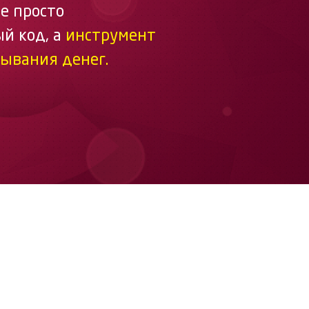
не просто
й код, а
инструмент
тывания денег.