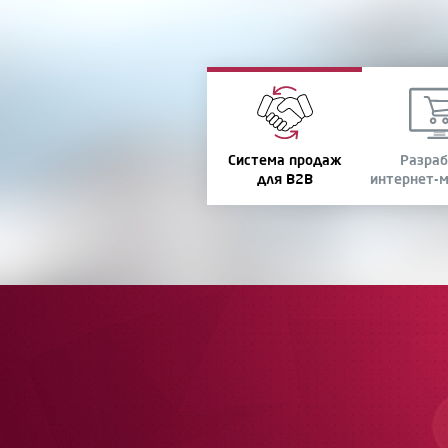
Система продаж
Разраб
для B2B
интернет-м