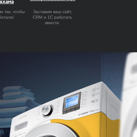
клама
м так, чтобы
Заставим ваш сайт,
ботала!
CRM и 1С работать
вместе.