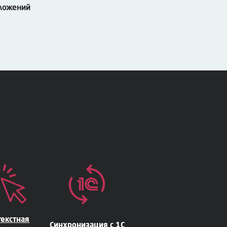
ложений
текстная
Синхронизация с 1С