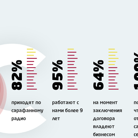
1
82%
95%
64%
приходят по
работают с
на момент
п
сарафанному
нами более 9
заключения
ч
радио
лет
договора
о
владеют
с
бизнесом
с