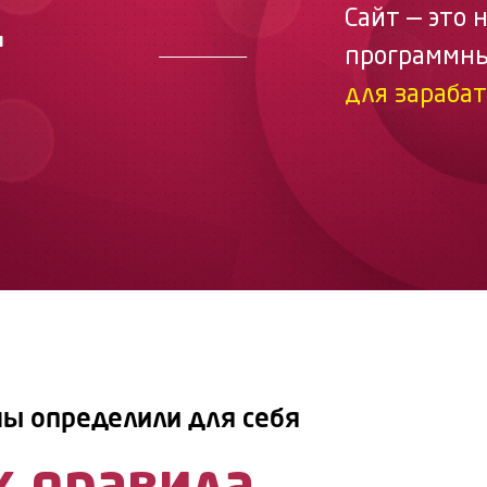
Сайт — это 
д
программны
для зараба
мы определили для себя