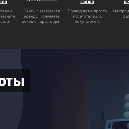
гов
сайтов
ре
ли вам
Сайты с заказами в
Приводим не просто
Настрои
озвоните
аренду. Получаете
посетителей, а
ра
найте.
доход с первого дня.
покупателей.
оты