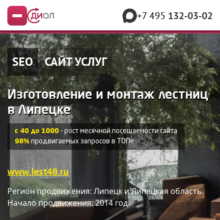
+7 495
132-03-02
Меню
SEO
САЙТ УСЛУГ
Изготовление и монтаж лестниц
в Липецке
с 40 до 1000
- рост месячной посещаемости сайта
98%
продвигаемых запросов в ТОПе
www.lest48.ru
Регион продвижения: Липецк и Липецкая область.
Начало продвижения: 2014 год.