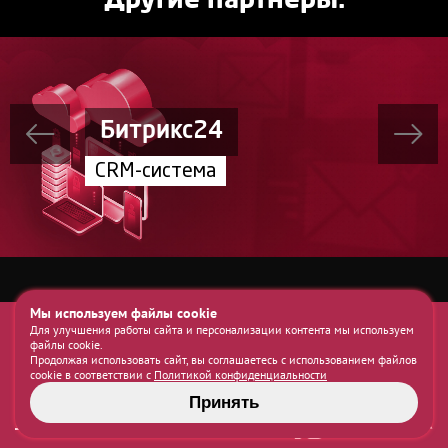
Другие партнеры:
Битрикс24
CRM-система
Мы используем файлы cookie
Мы в YouTube:
Контактный телефон:
Для улучшения работы сайта и персонализации контента мы используем
файлы cookie.
+7 495
132-03-02
Продолжая использовать сайт, вы соглашаетесь с использованием файлов
+7 920
274-77-74
cookie в соответствии с
Политикой конфиденциальности
Мы в Max:
Наш e-mail:
Принять
info@diol-it.ru