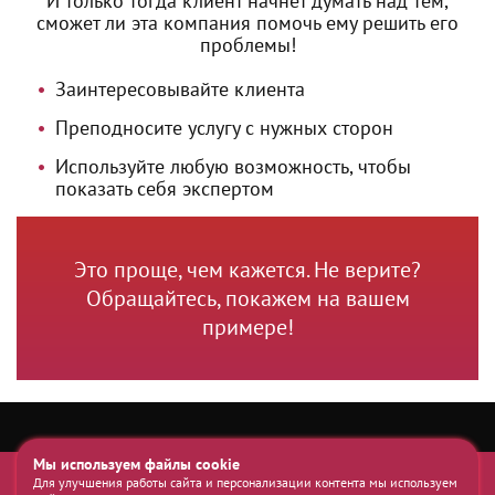
И только тогда клиент начнет думать над тем,
сможет ли эта компания помочь ему решить его
проблемы!
Заинтересовывайте клиента
Преподносите услугу с нужных сторон
Используйте любую возможность, чтобы
показать себя экспертом
Это проще, чем кажется. Не верите?
Обращайтесь, покажем на вашем
примере!
Мы используем файлы cookie
Мы в YouTube:
Контактный телефон:
Для улучшения работы сайта и персонализации контента мы используем