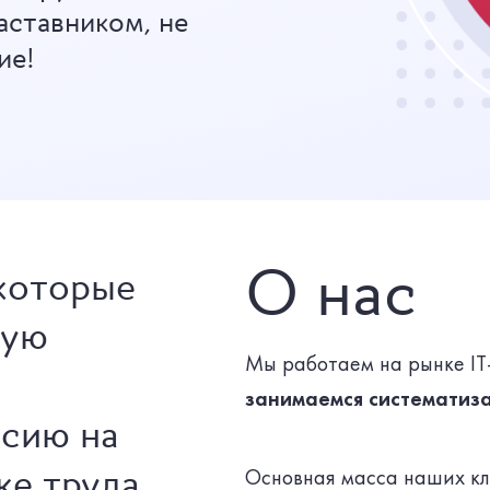
аставником, не
ие!
О нас
которые
мую
Мы работаем на рынке IT-
и
занимаемся систематиза
сию на
ке труда
Основная масса наших кл