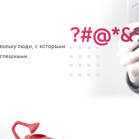
?#@*&
кольку люди, с которыми
успешными.