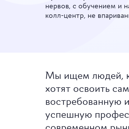
нервов, с обучением и н
колл-центр, не впариван
Мы ищем людей, 
хотят освоить са
востребованную 
успешную профес
современном рын